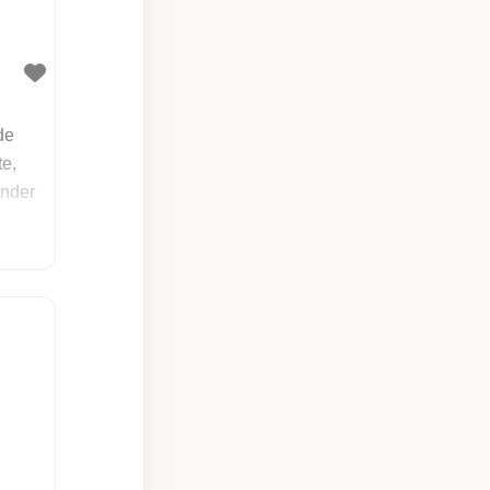
de
e,
nder
hr
 auf
ir
e E-
ge ein,
r