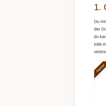
1.
Du mö
der
Do
du kan
tolle 
verbri
Partner