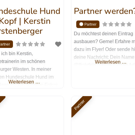
angegebenen Daten zur
nsamen Training. Meine
ndeschule Hund
Partner werden
Bearbeitung
 finden
Kopf | Kerstin
rstenberger
Du möchtest deinen Eintrag
ausbauen? Gerne! Erfahre 
dazu im Flyer! Oder sende h
 ich bin Kerstin,
deine Nachricht: Dein Name
trainerin im schönen
Weiterlesen …
(Pflichtfeld) Deine E-Mail-A
rger Westen. In meiner
(Pflichtfeld) Betreff Deine
en Hundeschule Hund im
Nachricht
Weiterlesen …
 lege ich besonderen Fokus
unde, die aus dem
chutz kommen. Dabei arbeite
Partner
t positiver Verstärkung und
n Grenzen, die dem Hund
 Rahmen und somit
rheit geben. Mit Deinem