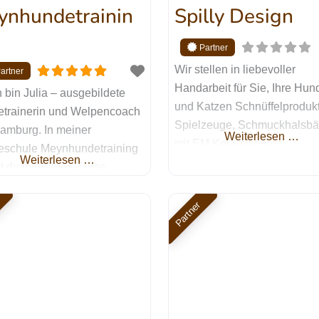
ynhundetrainin
Spilly Design
Wir stellen in liebevoller
Handarbeit für Sie, Ihre Hun
h bin Julia – ausgebildete
und Katzen Schnüffelprodukt
trainerin und Welpencoach
Spielzeuge, Schmuckhalsbä
amburg. In meiner
Weiterlesen …
mit EM Keramikpipes,
schule Meynhundetraining
Weiterlesen …
Pfeifenbänder und vieles me
st du modernes, faires
her. Wir legen sehr viel Wert
ing, was nachhaltig wirkt und
Qualität und Individualität. W
sitiver Verstärkung basiert.
Partner
benutzen nur hochwertige
iel ist es, dich und deinen
Materialen. Jetzt Kontakt
dabei zu unterstützen, ein
aufnehmen Dein Name Dein
s Team zu werden: durch
Mail-Adresse Betreff Deine
seitiges Verstehen, klare
Nachricht (optional) Ich willi
nikation auf Augenhöhe
dass die von mir im Formula
ede Menge Spaß am