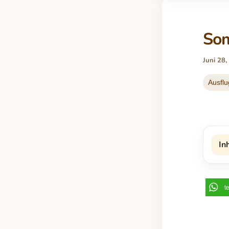
Som
Juni 28
Ausflu
In
t