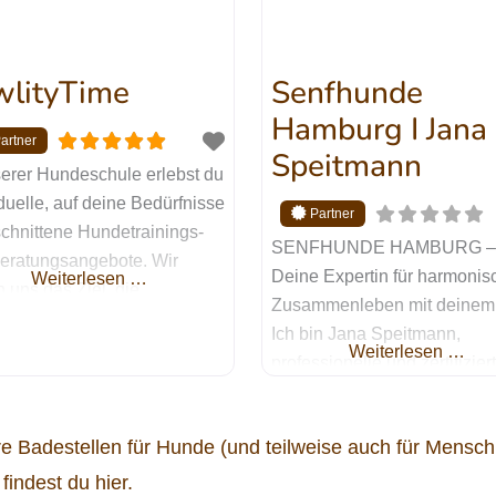
aus dem Tierschutz kannst
ht nur Einzeltraining bei mir
n. Ich
wlityTime
Senfhunde
Hamburg I Jana
Speitmann
serer Hundeschule erlebst du
duelle, auf deine Bedürfnisse
chnittene Hundetrainings-
SENFHUNDE HAMBURG –
eratungsangebote. Wir
Deine Expertin für harmonis
Weiterlesen …
 uns das Ziel, die
Zusammenleben mit deinem
nikation und Beziehung
Ich bin Jana Speitmann,
hen dir und deinem Hund zu
Weiterlesen …
professionelle und zertifizier
ieren und dabei eine
Hundetrainerin und
olle sowie artgerechte
Verhaltensberaterin. Mit mei
äftigung für deinen treuen
e Badestellen für Hunde (und teilweise auch für Mensch
Hundeschule SENFHUNDE
iter zu schaffen. Unser
HAMBURG unterstütze ich d
findest du hier.
itlicher Ansatz strebt nicht