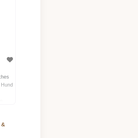
ches
 Hund
te
ner
 &
ich