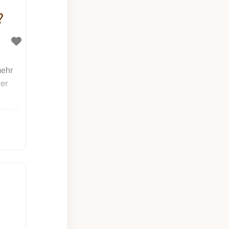
?
mehr
ier
dresse