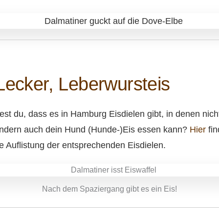
und deinen Hund dabei, ein
ie Lösung spezifischer
harmonisches Miteinander z
eme an, sondern
erreichen – egal, ob du eine
cksichtigt dabei die Harmonie
Tierschutzhund hast,
rem
Unterstützung bei
Aggressionsverhalten brauc
Lecker, Leberwursteis
oder einfach das Beste für d
treuen Begleiter möchtest. M
Training
st du, dass es in Hamburg Eisdielen gibt, in denen nich
ondern auch dein Hund (Hunde-)Eis essen kann?
Hier
fin
e Auflistung der entsprechenden Eisdielen.
Nach dem Spaziergang gibt es ein Eis!