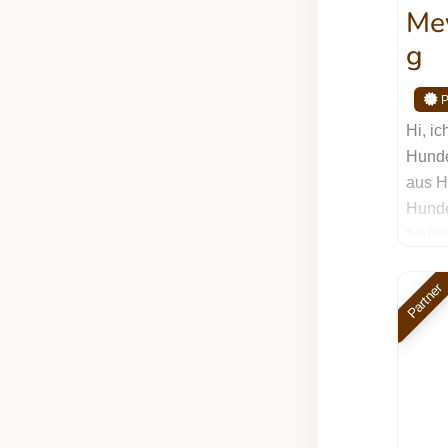
Me
g
Hi, ic
Hunde
aus H
Hunde
finde
Train
auf po
Partner
Mein Z
Hund 
echte
gegen
Kommu
und j