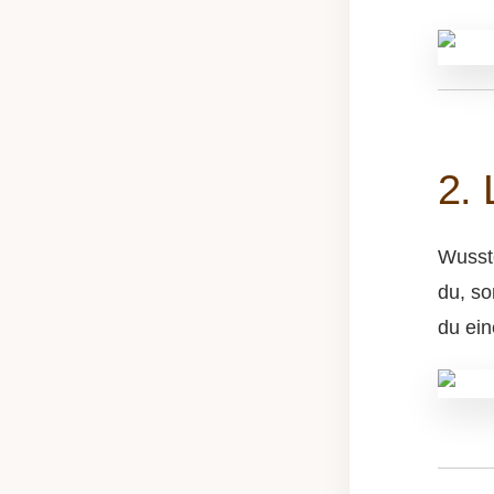
nur d
Probl
berü
in eu
2. 
Wusste
du, s
du ein