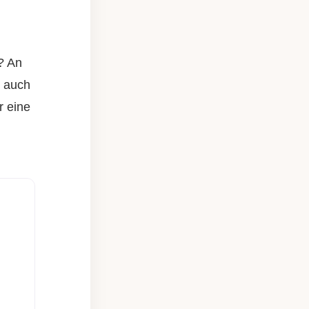
? An
d auch
r eine