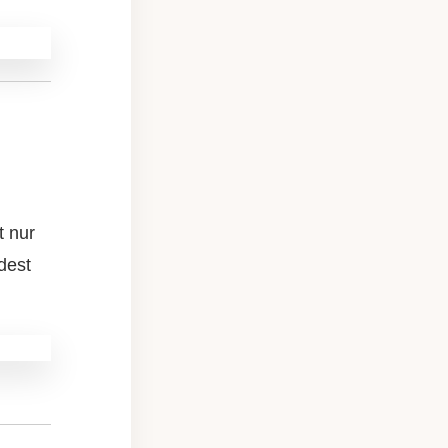
u
n
hst
einen
ein
t nur
dest