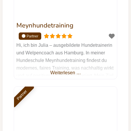
Meynhundetraining
Hi, ich bin Julia – ausgebildete Hundetrainerin
und Welpencoach aus Hamburg. In meiner
Hundeschule Meynhundetraining findest du
modernes, faires Training, was nachhaltig wirkt
Weiterlesen …
und auf positiver Verstärkung basiert. Mein Ziel
ist es, dich und deinen Hund dabei zu
unterstützen, ein echtes Team zu werden:
Partner
durch gegenseitiges Verstehen, klare
Kommunikation auf Augenhöhe und jede
Menge Spaß am gemeinsamen Training.
Meine Kurse finden