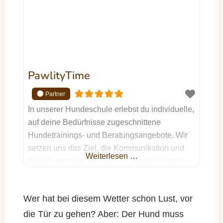
Bearbeitung
PawlityTime
In unserer Hundeschule erlebst du individuelle,
auf deine Bedürfnisse zugeschnittene
Hundetrainings- und Beratungsangebote. Wir
setzen uns das Ziel, die Kommunikation und
Weiterlesen …
Beziehung zwischen dir und deinem Hund zu
optimieren und dabei eine sinnvolle sowie
artgerechte Beschäftigung für deinen treuen
Wer hat bei diesem Wetter schon Lust, vor
Begleiter zu schaffen. Unser ganzheitlicher
Ansatz strebt nicht nur die Lösung spezifischer
die Tür zu gehen? Aber: Der Hund muss