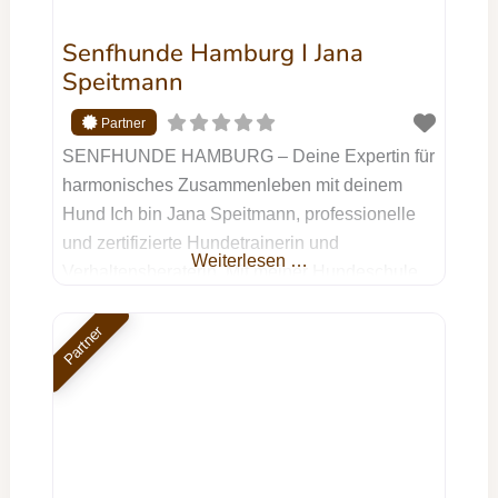
Senfhunde Hamburg I Jana
Speitmann
SENFHUNDE HAMBURG – Deine Expertin für
harmonisches Zusammenleben mit deinem
Hund Ich bin Jana Speitmann, professionelle
und zertifizierte Hundetrainerin und
Weiterlesen …
Verhaltensberaterin. Mit meiner Hundeschule
SENFHUNDE HAMBURG unterstütze ich dich
und deinen Hund dabei, ein harmonisches
Partner
Miteinander zu erreichen – egal, ob du einen
Tierschutzhund hast, Unterstützung bei
Aggressionsverhalten brauchst oder einfach
das Beste für deinen treuen Begleiter möchtest.
Mein Training