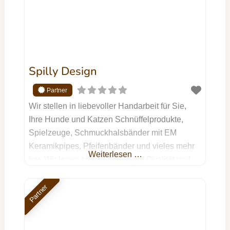
Spilly Design
Wir stellen in liebevoller Handarbeit für Sie,
Ihre Hunde und Katzen Schnüffelprodukte,
Spielzeuge, Schmuckhalsbänder mit EM
Keramikpipes, Pfeifenbänder und vieles mehr
Weiterlesen …
her. Wir legen sehr viel Wert auf Qualität und
Individualität. Wir benutzen nur hochwertige
Materialen. Jetzt Kontakt aufnehmen Dein
Partner
Name Deine E-Mail-Adresse Betreff Deine
Nachricht (optional) Ich willige ein, dass die
von mir im Formular angegebenen Daten zur