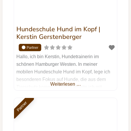
Hundeschule Hund im Kopf |
Kerstin Gerstenberger
Hallo, ich bin Kerstin, Hundetrainerin im
schönen Hamburger Westen. In meiner
mobilen Hundeschule Hund im Kopf, lege ich
besonderen Fokus auf Hunde, die aus dem
Weiterlesen …
Tierschutz kommen. Dabei arbeite ich mit
positiver Verstärkung und fairen Grenzen, die
dem Hund einen Rahmen und somit Sicherheit
Partner
geben. Mit Deinem Hund aus dem Tierschutz
kannst Du nicht nur Einzeltraining bei mir
buchen. Ich