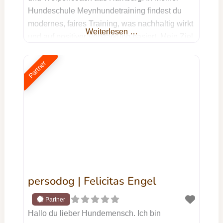
Hundeschule Meynhundetraining findest du
modernes, faires Training, was nachhaltig wirkt
Weiterlesen …
und auf positiver Verstärkung basiert. Mein Ziel
ist es, dich und deinen Hund dabei zu
unterstützen, ein echtes Team zu werden:
Partner
durch gegenseitiges Verstehen, klare
Kommunikation auf Augenhöhe und jede
Menge Spaß am gemeinsamen Training.
Meine Kurse finden
persodog | Felicitas Engel
Hallo du lieber Hundemensch. Ich bin