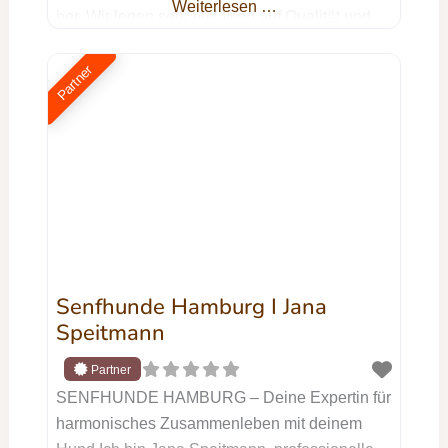
Weiterlesen …
her. Wir legen sehr viel Wert auf Qualität und
Individualität. Wir benutzen nur hochwertige
Materialen. Jetzt Kontakt aufnehmen Dein
Partner
Name Deine E-Mail-Adresse Betreff Deine
Nachricht (optional) Ich willige ein, dass die
von mir im Formular angegebenen Daten zur
Bearbeitung
Senfhunde Hamburg I Jana
Speitmann
SENFHUNDE HAMBURG – Deine Expertin für
harmonisches Zusammenleben mit deinem