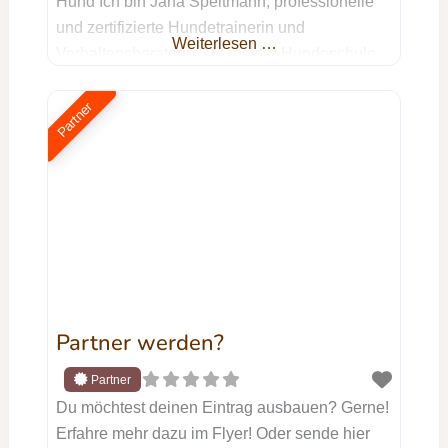
Hund Ich bin Jana Speitmann, professionelle
und zertifizierte Hundetrainerin und
Weiterlesen …
Verhaltensberaterin. Mit meiner Hundeschule
SENFHUNDE HAMBURG unterstütze ich dich
und deinen Hund dabei, ein harmonisches
Partner
Miteinander zu erreichen – egal, ob du einen
Tierschutzhund hast, Unterstützung bei
Aggressionsverhalten brauchst oder einfach
das Beste für deinen treuen Begleiter möchtest.
Mein Training
Partner werden?
Du möchtest deinen Eintrag ausbauen? Gerne!
Erfahre mehr dazu im Flyer! Oder sende hier