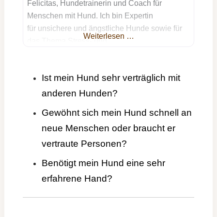
Felicitas, Hundetrainerin und Coach für
Menschen mit Hund. Ich bin Expertin
für unsichere und ängstliche Hunde sowie für
Weiterlesen …
das Thema Stress- und
Entspannungsmanagement für Hund &
Mensch. Bei persodog geht es darum wie du
Ist mein Hund sehr verträglich mit
zu deinem Hund eine harmonische Bindung,
Vertrauen und Sicherheit als Basis für euer
anderen Hunden?
nachhaltig entspanntes Zusammenleben
Gewöhnt sich mein Hund schnell an
aufbauen kannst. Es geht darum
neue Menschen oder braucht er
herauszufinden, wo die Ursache eures
Problems liegt, um dann
vertraute Personen?
Benötigt mein Hund eine sehr
erfahrene Hand?