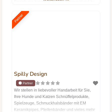
Beziehung zwischen dir und deinem Hund zu
optimieren und dabei eine sinnvolle sowie
artgerechte Beschäftigung für deinen treuen
Partner
Begleiter zu schaffen. Unser ganzheitlicher
Ansatz strebt nicht nur die Lösung spezifischer
Probleme an, sondern berücksichtigt dabei die
Harmonie in eurem
Spilly Design
Wir stellen in liebevoller Handarbeit für Sie,
Ihre Hunde und Katzen Schnüffelprodukte,
Spielzeuge, Schmuckhalsbänder mit EM
Keramikpipes, Pfeifenbänder und vieles mehr