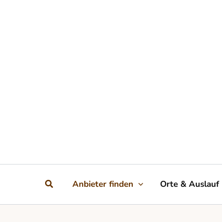
Zum Inhalt springen
Suchen
Anbieter finden
Orte & Auslauf