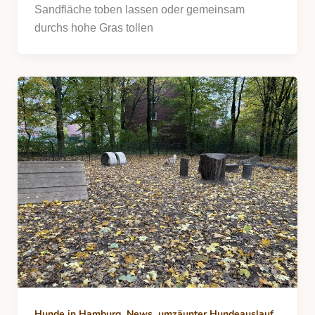
Sandfläche toben lassen oder gemeinsam
durchs hohe Gras tollen
,
,
,
Hunde in Hamburg
News
umzäunter Hundeauslauf