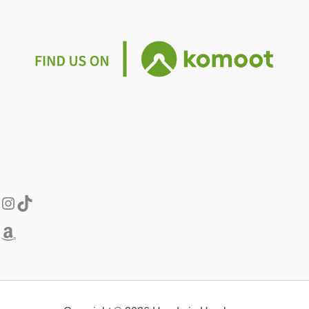
Instagram
Amazon
TikTok