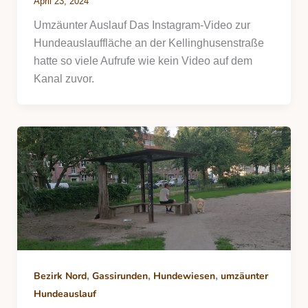
April 23, 2024
Umzäunter Auslauf Das Instagram-Video zur
Hundeauslauffläche an der Kellinghusenstraße
hatte so viele Aufrufe wie kein Video auf dem
Kanal zuvor.
,
,
,
Bezirk Nord
Gassirunden
Hundewiesen
umzäunter
Hundeauslauf