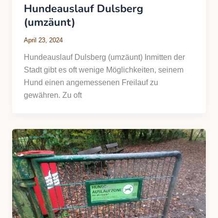
Hundeauslauf Dulsberg
(umzäunt)
April 23, 2024
Hundeauslauf Dulsberg (umzäunt) Inmitten der
Stadt gibt es oft wenige Möglichkeiten, seinem
Hund einen angemessenen Freilauf zu
gewähren. Zu oft