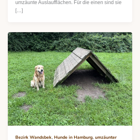
umzäunte Auslaufflächen. Für die einen sind sie
[…]
,
,
Bezirk Wandsbek
Hunde in Hamburg
umzäunter