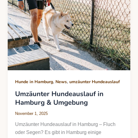
,
,
Hunde in Hamburg
News
umzäunter Hundeauslauf
Umzäunter Hundeauslauf in
Hamburg & Umgebung
November 1, 2025
Umzäunter Hundeauslauf in Hamburg – Fluch
oder Segen? Es gibt in Hamburg einige