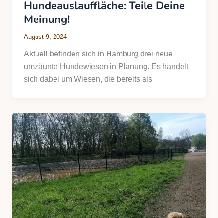
Hundeauslauffläche: Teile Deine
Meinung!
August 9, 2024
Aktuell befinden sich in Hamburg drei neue
umzäunte Hundewiesen in Planung. Es handelt
sich dabei um Wiesen, die bereits als