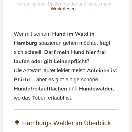
Keramikpipes, Pfeifenbänder und vieles mehr
Weiterlesen …
her. Wir legen sehr viel Wert auf Qualität und
Individualität. Wir benutzen nur hochwertige
Materialen. Jetzt Kontakt aufnehmen Dein
Hund im Wald in
Wer mit seinem
Name Deine E-Mail-Adresse Betreff Deine
Hamburg
Nachricht (optional) Ich willige ein, dass die
spazieren gehen möchte, fragt
von mir im Formular angegebenen Daten zur
Darf mein Hund hier frei
sich schnell:
Bearbeitung
laufen oder gilt Leinenpflicht?
Anleinen ist
Die Antwort lautet leider meist:
Pflicht
– aber es gibt einige schöne
Hundefreilaufflächen
Hundewälder
und
,
wo das Toben erlaubt ist.
🌳 Hamburgs Wälder im Überblick