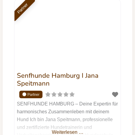
unterstützen, ein echtes Team zu werden:
Partner
durch gegenseitiges Verstehen, klare
Kommunikation auf Augenhöhe und jede
Menge Spaß am gemeinsamen Training.
Meine Kurse finden
Senfhunde Hamburg I Jana
Speitmann
SENFHUNDE HAMBURG – Deine Expertin für
harmonisches Zusammenleben mit deinem
Hund Ich bin Jana Speitmann, professionelle
und zertifizierte Hundetrainerin und
Weiterlesen …