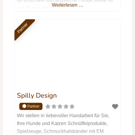
für unsichere und ängstliche Hunde sowie für
Weiterlesen …
das Thema Stress- und
Entspannungsmanagement für Hund &
Mensch. Bei persodog geht es darum wie du
Partner
zu deinem Hund eine harmonische Bindung,
Vertrauen und Sicherheit als Basis für euer
nachhaltig entspanntes Zusammenleben
aufbauen kannst. Es geht darum
herauszufinden, wo die Ursache eures
Problems liegt, um dann
Spilly Design
Wir stellen in liebevoller Handarbeit für Sie,
Ihre Hunde und Katzen Schnüffelprodukte,
Spielzeuge, Schmuckhalsbänder mit EM