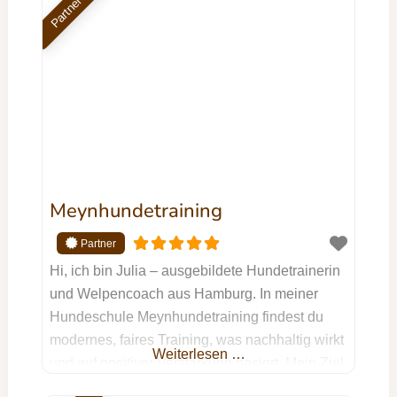
Partner
Begleiter zu schaffen. Unser ganzheitlicher
Ansatz strebt nicht nur die Lösung spezifischer
Probleme an, sondern berücksichtigt dabei die
Harmonie in eurem
Meynhundetraining
Hi, ich bin Julia – ausgebildete Hundetrainerin
und Welpencoach aus Hamburg. In meiner
Hundeschule Meynhundetraining findest du
modernes, faires Training, was nachhaltig wirkt
Weiterlesen …
und auf positiver Verstärkung basiert. Mein Ziel
ist es, dich und deinen Hund dabei zu