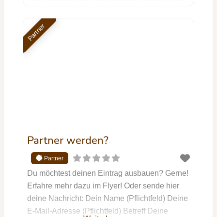
Verhaltensberaterin. Mit meiner Hundeschule
SENFHUNDE HAMBURG unterstütze ich dich
und deinen Hund dabei, ein harmonisches
Partner
Miteinander zu erreichen – egal, ob du einen
Tierschutzhund hast, Unterstützung bei
Aggressionsverhalten brauchst oder einfach
das Beste für deinen treuen Begleiter möchtest.
Mein Training
Partner werden?
Du möchtest deinen Eintrag ausbauen? Gerne!
Erfahre mehr dazu im Flyer! Oder sende hier
deine Nachricht: Dein Name (Pflichtfeld) Deine
E-Mail-Adresse (Pflichtfeld) Betreff Deine