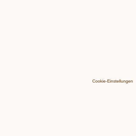
Cookie-Einstellungen
Über
Der Blog
Werben
Impressum