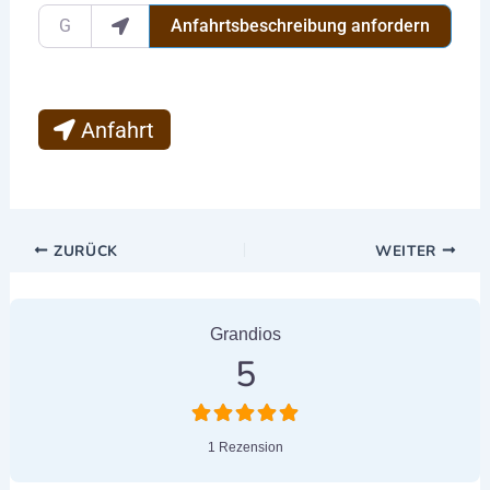
Gib deinen Standort ein.
Anfahrtsbeschreibung anfordern
Anfahrt
ZURÜCK
WEITER
1 Bewertung
on
“PawlityTime”
Grandios
5
1 Rezension