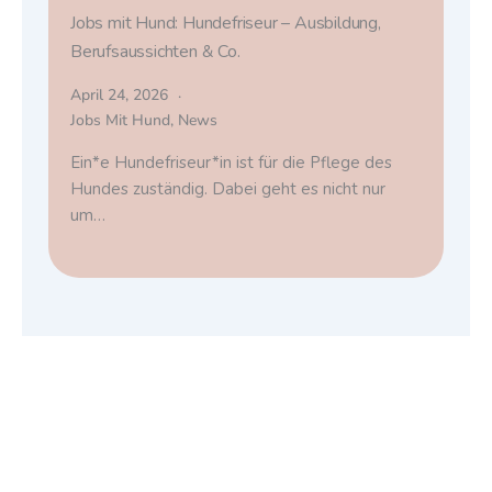
Jobs mit Hund: Hundefriseur – Ausbildung,
Berufsaussichten & Co.
April 24, 2026
Jobs Mit Hund
,
News
Ein*e Hundefriseur*in ist für die Pflege des
Hundes zuständig. Dabei geht es nicht nur
um…