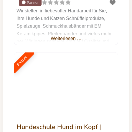
Wir stellen in liebevoller Handarbeit für Sie,
Ihre Hunde und Katzen Schnüffelprodukte,
Spielzeuge, Schmuckhalsbänder mit EM
Keramikpipes, Pfeifenbänder und vieles mehr
Weiterlesen …
her. Wir legen sehr viel Wert auf Qualität und
Individualität. Wir benutzen nur hochwertige
Materialen. Jetzt Kontakt aufnehmen Dein
Partner
Name Deine E-Mail-Adresse Betreff Deine
Nachricht (optional) Ich willige ein, dass die
von mir im Formular angegebenen Daten zur
Bearbeitung
Hundeschule Hund im Kopf |