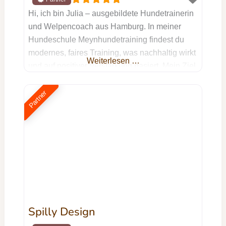
Hi, ich bin Julia – ausgebildete Hundetrainerin
und Welpencoach aus Hamburg. In meiner
Hundeschule Meynhundetraining findest du
modernes, faires Training, was nachhaltig wirkt
Weiterlesen …
und auf positiver Verstärkung basiert. Mein Ziel
ist es, dich und deinen Hund dabei zu
unterstützen, ein echtes Team zu werden:
Partner
durch gegenseitiges Verstehen, klare
Kommunikation auf Augenhöhe und jede
Menge Spaß am gemeinsamen Training.
Meine Kurse finden
Spilly Design