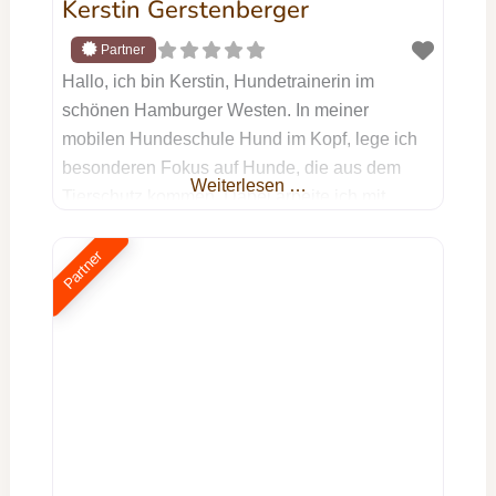
Kerstin Gerstenberger
Hallo, ich bin Kerstin, Hundetrainerin im
schönen Hamburger Westen. In meiner
mobilen Hundeschule Hund im Kopf, lege ich
besonderen Fokus auf Hunde, die aus dem
Weiterlesen …
Tierschutz kommen. Dabei arbeite ich mit
positiver Verstärkung und fairen Grenzen, die
dem Hund einen Rahmen und somit Sicherheit
Partner
geben. Mit Deinem Hund aus dem Tierschutz
kannst Du nicht nur Einzeltraining bei mir
buchen. Ich