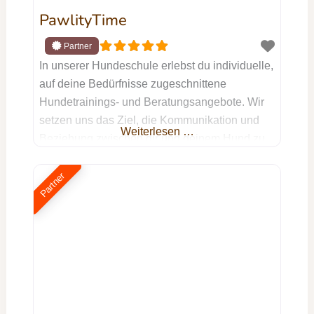
PawlityTime
In unserer Hundeschule erlebst du individuelle,
auf deine Bedürfnisse zugeschnittene
Hundetrainings- und Beratungsangebote. Wir
setzen uns das Ziel, die Kommunikation und
Weiterlesen …
Beziehung zwischen dir und deinem Hund zu
optimieren und dabei eine sinnvolle sowie
artgerechte Beschäftigung für deinen treuen
Partner
Begleiter zu schaffen. Unser ganzheitlicher
Ansatz strebt nicht nur die Lösung spezifischer
Probleme an, sondern berücksichtigt dabei die
Harmonie in eurem