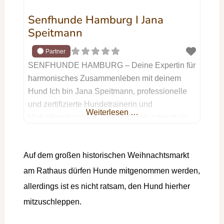
Senfhunde Hamburg I Jana
Speitmann
SENFHUNDE HAMBURG – Deine Expertin für
harmonisches Zusammenleben mit deinem
Hund Ich bin Jana Speitmann, professionelle
und zertifizierte Hundetrainerin und
Weiterlesen …
Verhaltensberaterin. Mit meiner Hundeschule
SENFHUNDE HAMBURG unterstütze ich dich
und deinen Hund dabei, ein harmonisches
Auf dem großen historischen Weihnachtsmarkt
Miteinander zu erreichen – egal, ob du einen
Tierschutzhund hast, Unterstützung bei
am Rathaus dürfen Hunde mitgenommen werden,
Aggressionsverhalten brauchst oder einfach
allerdings ist es nicht ratsam, den Hund hierher
das Beste für deinen treuen Begleiter möchtest.
mitzuschleppen.
Mein Training