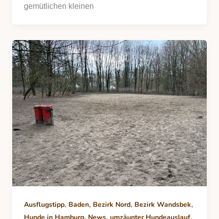
gemütlichen kleinen
,
,
,
,
Ausflugstipp
Baden
Bezirk Nord
Bezirk Wandsbek
,
,
,
Hunde in Hamburg
News
umzäunter Hundeauslauf