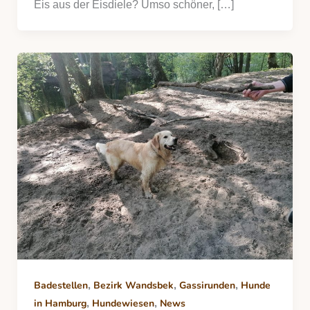
Eis aus der Eisdiele? Umso schöner, […]
,
,
,
Badestellen
Bezirk Wandsbek
Gassirunden
Hunde
,
,
in Hamburg
Hundewiesen
News