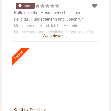
Hallo du lieber Hundemensch. Ich bin
Felicitas, Hundetrainerin und Coach für
Menschen mit Hund. Ich bin Expertin
für unsichere und ängstliche Hunde sowie für
Weiterlesen …
das Thema Stress- und
Entspannungsmanagement für Hund &
Mensch. Bei persodog geht es darum wie du
Partner
zu deinem Hund eine harmonische Bindung,
Vertrauen und Sicherheit als Basis für euer
nachhaltig entspanntes Zusammenleben
aufbauen kannst. Es geht darum
herauszufinden, wo die Ursache eures
Problems liegt, um dann
Spilly Design