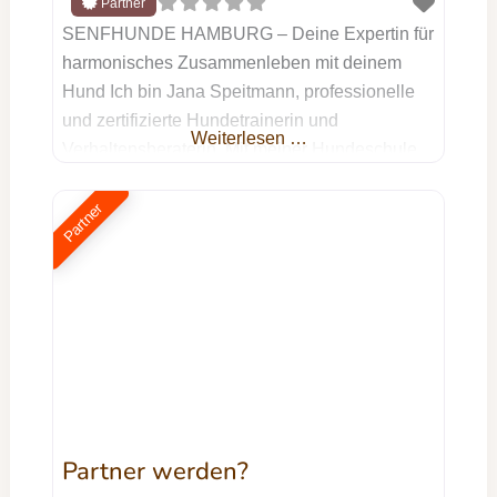
SENFHUNDE HAMBURG – Deine Expertin für
harmonisches Zusammenleben mit deinem
Hund Ich bin Jana Speitmann, professionelle
und zertifizierte Hundetrainerin und
Weiterlesen …
Verhaltensberaterin. Mit meiner Hundeschule
SENFHUNDE HAMBURG unterstütze ich dich
und deinen Hund dabei, ein harmonisches
Partner
Miteinander zu erreichen – egal, ob du einen
Tierschutzhund hast, Unterstützung bei
Aggressionsverhalten brauchst oder einfach
das Beste für deinen treuen Begleiter möchtest.
Mein Training
Partner werden?