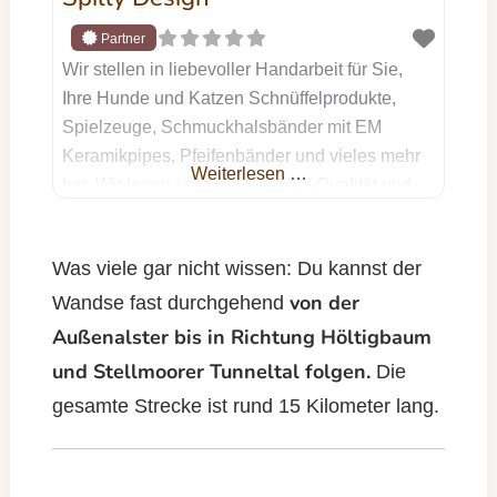
Wir stellen in liebevoller Handarbeit für Sie,
Ihre Hunde und Katzen Schnüffelprodukte,
Spielzeuge, Schmuckhalsbänder mit EM
Keramikpipes, Pfeifenbänder und vieles mehr
Weiterlesen …
her. Wir legen sehr viel Wert auf Qualität und
Individualität. Wir benutzen nur hochwertige
Materialen. Jetzt Kontakt aufnehmen Dein
Was viele gar nicht wissen: Du kannst der
Name Deine E-Mail-Adresse Betreff Deine
von der
Nachricht (optional) Ich willige ein, dass die
Wandse fast durchgehend
von mir im Formular angegebenen Daten zur
Außenalster bis in Richtung Höltigbaum
Bearbeitung
und Stellmoorer Tunneltal folgen.
Die
gesamte Strecke ist rund 15 Kilometer lang.