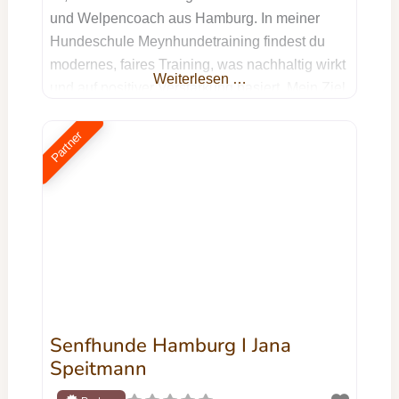
und Welpencoach aus Hamburg. In meiner
Hundeschule Meynhundetraining findest du
modernes, faires Training, was nachhaltig wirkt
Weiterlesen …
und auf positiver Verstärkung basiert. Mein Ziel
ist es, dich und deinen Hund dabei zu
unterstützen, ein echtes Team zu werden:
Partner
durch gegenseitiges Verstehen, klare
Kommunikation auf Augenhöhe und jede
Menge Spaß am gemeinsamen Training.
Meine Kurse finden
Senfhunde Hamburg I Jana
Speitmann