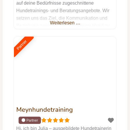
auf deine Bedürfnisse zugeschnittene
Hundetrainings- und Beratungsangebote. Wir
setzen uns das Ziel, die Kommunikation und
Weiterlesen …
Beziehung zwischen dir und deinem Hund zu
optimieren und dabei eine sinnvolle sowie
artgerechte Beschäftigung für deinen treuen
Partner
Begleiter zu schaffen. Unser ganzheitlicher
Ansatz strebt nicht nur die Lösung spezifischer
Probleme an, sondern berücksichtigt dabei die
Harmonie in eurem
Meynhundetraining
Hi, ich bin Julia – ausgebildete Hundetrainerin