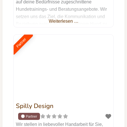
auf deine Bedürfnisse zugeschnittene
Hundetrainings- und Beratungsangebote. Wir
setzen uns das Ziel, die Kommunikation und
Weiterlesen …
Beziehung zwischen dir und deinem Hund zu
optimieren und dabei eine sinnvolle sowie
artgerechte Beschäftigung für deinen treuen
Partner
Begleiter zu schaffen. Unser ganzheitlicher
Ansatz strebt nicht nur die Lösung spezifischer
Probleme an, sondern berücksichtigt dabei die
Harmonie in eurem
Spilly Design
Wir stellen in liebevoller Handarbeit für Sie,