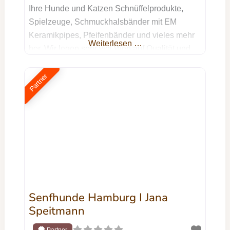
Ihre Hunde und Katzen Schnüffelprodukte,
Spielzeuge, Schmuckhalsbänder mit EM
Keramikpipes, Pfeifenbänder und vieles mehr
Weiterlesen …
her. Wir legen sehr viel Wert auf Qualität und
Individualität. Wir benutzen nur hochwertige
Materialen. Jetzt Kontakt aufnehmen Dein
Partner
Name Deine E-Mail-Adresse Betreff Deine
Nachricht (optional) Ich willige ein, dass die
von mir im Formular angegebenen Daten zur
Bearbeitung
Senfhunde Hamburg I Jana
Speitmann