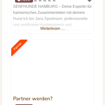
SENFHUNDE HAMBURG – Deine Expertin für
harmonisches Zusammenleben mit deinem
Hund Ich bin Jana Speitmann, professionelle
und zertifizierte Hundetrainerin und
Weiterlesen …
Verhaltensberaterin. Mit meiner Hundeschule
SENFHUNDE HAMBURG unterstütze ich dich
und deinen Hund dabei, ein harmonisches
Partner
Miteinander zu erreichen – egal, ob du einen
Tierschutzhund hast, Unterstützung bei
Aggressionsverhalten brauchst oder einfach
das Beste für deinen treuen Begleiter möchtest.
Mein Training
Partner werden?