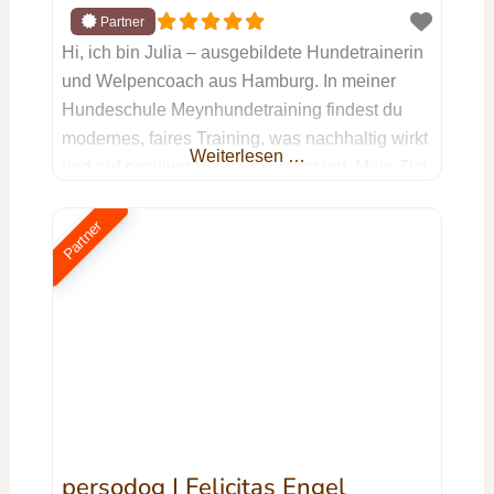
Hi, ich bin Julia – ausgebildete Hundetrainerin
und Welpencoach aus Hamburg. In meiner
Hundeschule Meynhundetraining findest du
modernes, faires Training, was nachhaltig wirkt
Weiterlesen …
und auf positiver Verstärkung basiert. Mein Ziel
ist es, dich und deinen Hund dabei zu
unterstützen, ein echtes Team zu werden:
Partner
durch gegenseitiges Verstehen, klare
Kommunikation auf Augenhöhe und jede
Menge Spaß am gemeinsamen Training.
Meine Kurse finden
persodog | Felicitas Engel