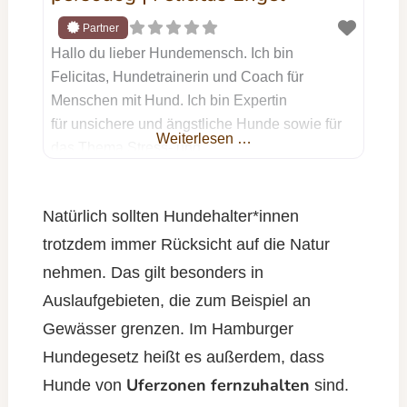
Hallo du lieber Hundemensch. Ich bin
Felicitas, Hundetrainerin und Coach für
Menschen mit Hund. Ich bin Expertin
für unsichere und ängstliche Hunde sowie für
Weiterlesen …
das Thema Stress- und
Entspannungsmanagement für Hund &
Mensch. Bei persodog geht es darum wie du
Natürlich sollten Hundehalter*innen
zu deinem Hund eine harmonische Bindung,
Vertrauen und Sicherheit als Basis für euer
trotzdem immer Rücksicht auf die Natur
nachhaltig entspanntes Zusammenleben
nehmen. Das gilt besonders in
aufbauen kannst. Es geht darum
Auslaufgebieten, die zum Beispiel an
herauszufinden, wo die Ursache eures
Gewässer grenzen. Im Hamburger
Problems liegt, um dann
Hundegesetz heißt es außerdem, dass
Uferzonen fernzuhalten
Hunde von
sind.