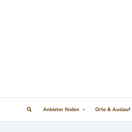
Zum Inhalt springen
Suchen
Anbieter finden
Orte & Auslauf