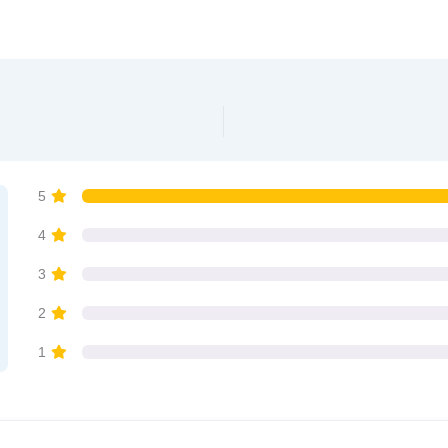
. Kerstin Reich”
5
4
3
2
1