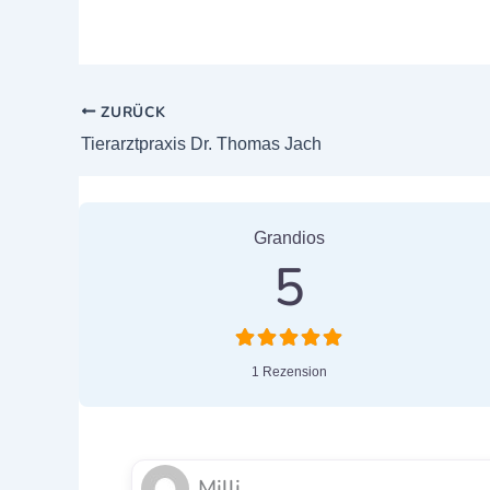
ZURÜCK
Tierarztpraxis Dr. Thomas Jach
1 Bewertung
on
“Dr. med. vet
Grandios
5
1 Rezension
Milli