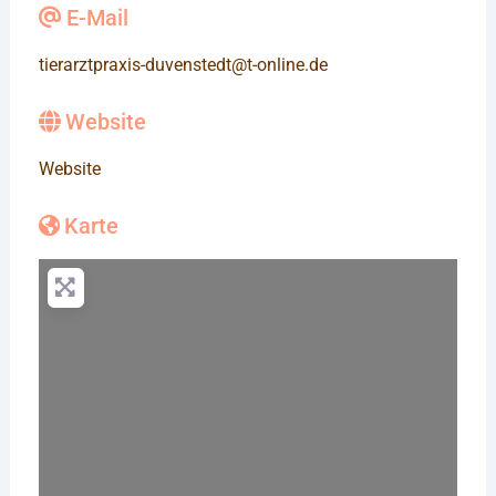
E-Mail
tierarztpraxis-duvenstedt
@
t-online.de
Website
Website
Karte
Wird geladen …