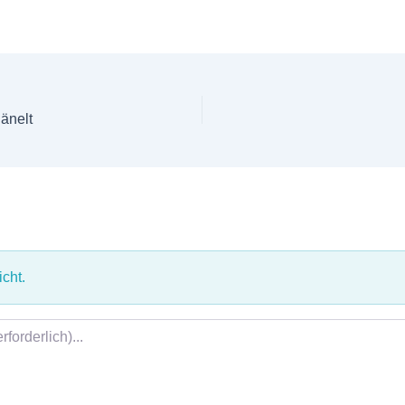
Hänelt
cht.