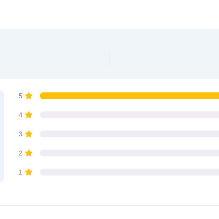
 Altona”
5
4
3
2
1