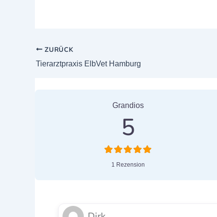
ZURÜCK
Tierarztpraxis ElbVet Hamburg
1 Bewertung
on
“Tierärzte in
Grandios
5
1 Rezension
Dirk