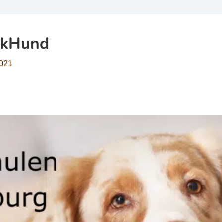
rkHund
2021