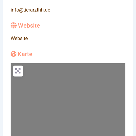
info
@
tierarzthh.de
Website
Website
Karte
Wird geladen …