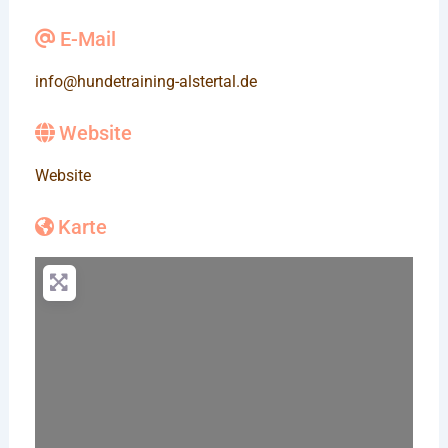
E-Mail
info
@
hundetraining-alstertal.de
Website
Website
Karte
Wird geladen …