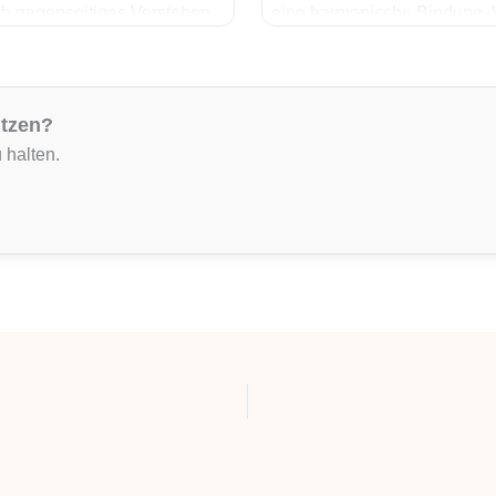
ch gegenseitiges Verstehen,
eine harmonische Bindung, V
de Menge Spaß am
nachhaltig entspanntes Zus
herauszufinden, wo die Ursa
ützen?
 halten.