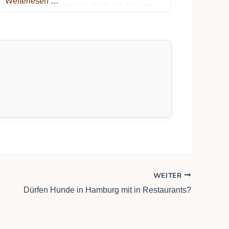
Weiterlesen …
ertrauen und Sicherheit als Basis für euer
ammenleben aufbauen kannst. Es geht darum
che eures Problems liegt, um dann
WEITER
Dürfen Hunde in Hamburg mit in Restaurants?