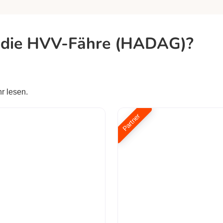
f die HVV-Fähre (HADAG)?
r lesen.
Partner