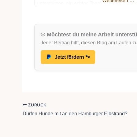
Weiterlesen …
unterstützen, ein echtes Team zu werden: dur
klare Kommunikation auf Augenhöhe und je
gemeinsamen Training. Meine Kurse finden
Möchtest du meine Arbeit unterst
🐶
Jeder Beitrag hilft, diesen Blog am Laufen zu
Jetzt fördern 🐾
ZURÜCK
Dürfen Hunde mit an den Hamburger Elbstrand?