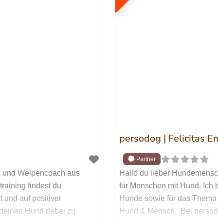
persodog | Felicitas E
rin und Welpencoach aus
Hallo du lieber Hundemensch
aining findest du
für Menschen mit Hund. Ich b
t und auf positiver
Hunde sowie für das Thema
d deinen Hund dabei zu
Hund & Mensch. Bei persod