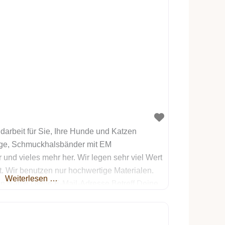
ndarbeit für Sie, Ihre Hunde und Katzen
uge, Schmuckhalsbänder mit EM
und vieles mehr her. Wir legen sehr viel Wert
ät. Wir benutzen nur hochwertige Materialen.
Weiterlesen …
in Name Deine E-Mail-Adresse Betreff Deine
ige ein, dass die von mir im Formular
rbeitung