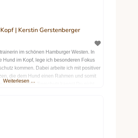
opf | Kerstin Gerstenberger
detrainerin im schönen Hamburger Westen. In
 Hund im Kopf, lege ich besonderen Fokus
chutz kommen. Dabei arbeite ich mit positiver
nzen, die dem Hund einen Rahmen und somit
Weiterlesen …
m Hund aus dem Tierschutz kannst Du nicht
chen. Ich