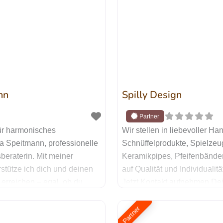
nn
Spilly Design
r harmonisches
Wir stellen in liebevoller Ha
 Speitmann, professionelle
Schnüffelprodukte, Spielze
sberaterin. Mit meiner
Keramikpipes, Pfeifenbänder 
tze ich dich und deinen
auf Qualität und Individualit
erreichen – egal, ob du
Jetzt Kontakt aufnehmen De
 Aggressionsverhalten
Nachricht (optional) Ich will
euen Begleiter möchtest.
angegebenen Daten zur Bea
Partner