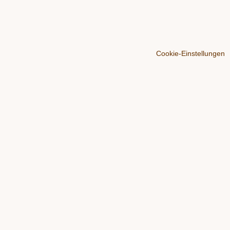
Cookie-Einstellungen
Instagram
Amazon
TikTok