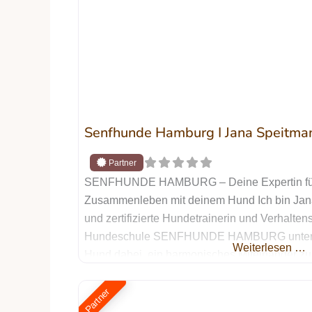
Senfhunde Hamburg I Jana Speitma
SENFHUNDE HAMBURG – Deine Expertin fü
Zusammenleben mit deinem Hund Ich bin Jana
und zertifizierte Hundetrainerin und Verhalten
Hundeschule SENFHUNDE HAMBURG unterstü
Weiterlesen …
Hund dabei, ein harmonisches Miteinander zu 
einen Tierschutzhund hast, Unterstützung bei
brauchst oder einfach das Beste für deinen tr
Partner
Mein Training