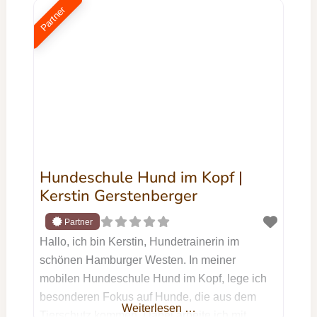
Materialen. Jetzt Kontakt aufnehmen Dein
Partner
Name Deine E-Mail-Adresse Betreff Deine
Nachricht (optional) Ich willige ein, dass die
von mir im Formular angegebenen Daten zur
Bearbeitung
Hundeschule Hund im Kopf |
Kerstin Gerstenberger
Hallo, ich bin Kerstin, Hundetrainerin im
schönen Hamburger Westen. In meiner
mobilen Hundeschule Hund im Kopf, lege ich
besonderen Fokus auf Hunde, die aus dem
Weiterlesen …
Tierschutz kommen. Dabei arbeite ich mit