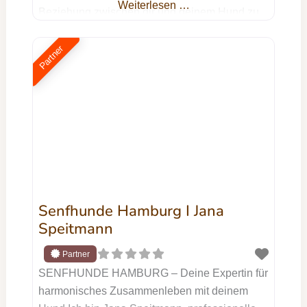
Weiterlesen …
Beziehung zwischen dir und deinem Hund zu
optimieren und dabei eine sinnvolle sowie
artgerechte Beschäftigung für deinen treuen
Partner
Begleiter zu schaffen. Unser ganzheitlicher
Ansatz strebt nicht nur die Lösung spezifischer
Probleme an, sondern berücksichtigt dabei die
Harmonie in eurem
Senfhunde Hamburg I Jana
Speitmann
SENFHUNDE HAMBURG – Deine Expertin für
harmonisches Zusammenleben mit deinem