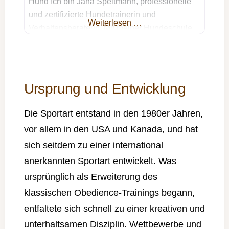
Hund Ich bin Jana Speitmann, professionelle
und zertifizierte Hundetrainerin und
Weiterlesen …
Verhaltensberaterin. Mit meiner Hundeschule
SENFHUNDE HAMBURG unterstütze ich dich
und deinen Hund dabei, ein harmonisches
Miteinander zu erreichen – egal, ob du einen
Tierschutzhund hast, Unterstützung bei
Ursprung und Entwicklung
Aggressionsverhalten brauchst oder einfach
das Beste für deinen treuen Begleiter möchtest.
Die Sportart entstand in den 1980er Jahren,
Mein Training
vor allem in den USA und Kanada, und hat
sich seitdem zu einer international
anerkannten Sportart entwickelt. Was
ursprünglich als Erweiterung des
klassischen Obedience-Trainings begann,
entfaltete sich schnell zu einer kreativen und
unterhaltsamen Disziplin. Wettbewerbe und