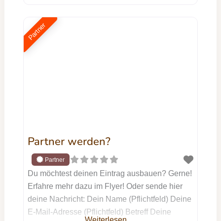
positiver Verstärkung und fairen Grenzen, die
dem Hund einen Rahmen und somit Sicherheit
Partner
geben. Mit Deinem Hund aus dem Tierschutz
kannst Du nicht nur Einzeltraining bei mir
buchen. Ich
Partner werden?
Du möchtest deinen Eintrag ausbauen? Gerne!
Erfahre mehr dazu im Flyer! Oder sende hier
deine Nachricht: Dein Name (Pflichtfeld) Deine
E-Mail-Adresse (Pflichtfeld) Betreff Deine
Weiterlesen …