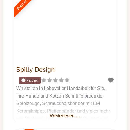
unterstützen, ein echtes Team zu werden:
Partner
durch gegenseitiges Verstehen, klare
Kommunikation auf Augenhöhe und jede
Menge Spaß am gemeinsamen Training.
Meine Kurse finden
Spilly Design
Wir stellen in liebevoller Handarbeit für Sie,
Ihre Hunde und Katzen Schnüffelprodukte,
Spielzeuge, Schmuckhalsbänder mit EM
Keramikpipes, Pfeifenbänder und vieles mehr
Weiterlesen …
her. Wir legen sehr viel Wert auf Qualität und
Individualität. Wir benutzen nur hochwertige