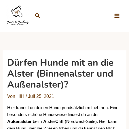
Zum Inhalt springen
Suchen
Dürfen Hunde mit an die
Alster (Binnenalster und
Außenalster)?
Von
HiH
/
Juli 25, 2021
Hier kannst du deinen Hund grundsätzlich mitnehmen. Eine
besonders schöne Hundewiese findest du an der
Außenalster
beim
AlsterCliff
(Nordwest-Seite). Hier kann
dein Hund über die Wiesen toben und du kannst den Blick